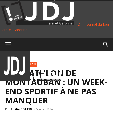
JDJ – Journal du Jour
Tarn-et-Garonne
Accueil
Sport
SPORT
TRIATHLON
LE TRIATHLON DE
MONTAUBAN : UN WEEK-
END SPORTIF À NE PAS
MANQUER
Par
Emilie BOTTIN
-
5 juillet 2024