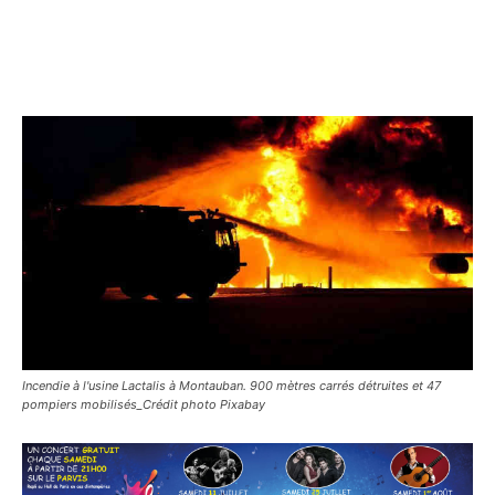
Incendie à l'usine Lactalis à Montauban. 900 mètres carrés détruites et 47
pompiers mobilisés_Crédit photo Pixabay