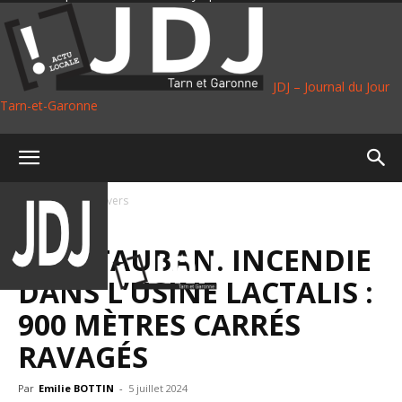
JDJ – Journal du Jour
Tarn-et-Garonne
Accueil
Faits divers
FAITS DIVERS
MONTAUBAN. INCENDIE
DANS L’USINE LACTALIS :
900 MÈTRES CARRÉS
RAVAGÉS
Par
Emilie BOTTIN
-
5 juillet 2024