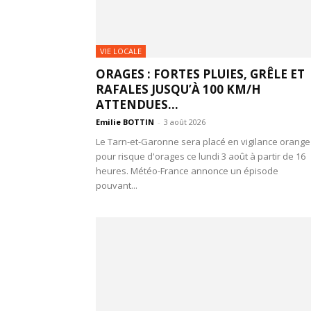
VIE LOCALE
ORAGES : FORTES PLUIES, GRÊLE ET
RAFALES JUSQU’À 100 KM/H
ATTENDUES...
Emilie BOTTIN
-
3 août 2026
Le Tarn-et-Garonne sera placé en vigilance orange
pour risque d'orages ce lundi 3 août à partir de 16
heures. Météo-France annonce un épisode
pouvant...