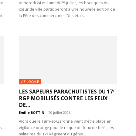
nt
Vendredi 24 et samedi 25 juillet, les boutiques du
cœur de ville participeront à une nouvelle édition de
nt
la Fête des commerçants. Des étals...
VIE LOCALE
LES SAPEURS PARACHUTISTES DU 17ᵉ
RGP MOBILISÉS CONTRE LES FEUX
DE...
Emilie BOTTIN
-
20 juillet 2026
Alors que le Tarn-et-Garonne vient d'être placé en
s
vigilance orange pour le risque de feux de forêt, les
militaires du 17ᵉ Régiment du génie...