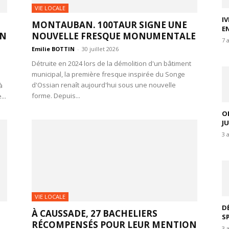
VIE LOCALE
I
MONTAUBAN. 100TAUR SIGNE UNE
E
IN
NOUVELLE FRESQUE MONUMENTALE
7 
Emilie BOTTIN
-
30 juillet 2026
Détruite en 2024 lors de la démolition d'un bâtiment
municipal, la première fresque inspirée du Songe
d'Ossian renaît aujourd'hui sous une nouvelle
à
forme. Depuis...
..
O
J
3 
VIE LOCALE
D
À CAUSSADE, 27 BACHELIERS
S
RÉCOMPENSÉS POUR LEUR MENTION
3 