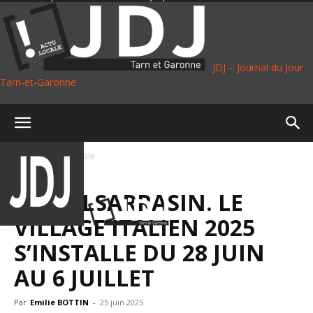
JDJ – Journal du Jour
Tarn-et-Garonne
Accueil
Vie Locale
VIE LOCALE
CASTELSARRASIN. LE
VILLAGE ITALIEN 2025
S’INSTALLE DU 28 JUIN
AU 6 JUILLET
Par
Emilie BOTTIN
-
25 juin 2025