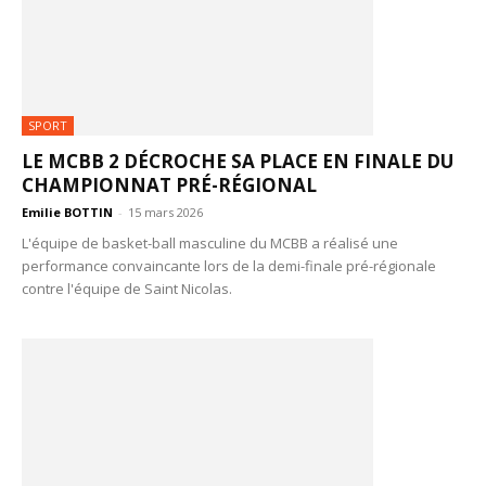
SPORT
LE MCBB 2 DÉCROCHE SA PLACE EN FINALE DU
CHAMPIONNAT PRÉ-RÉGIONAL
Emilie BOTTIN
-
15 mars 2026
L'équipe de basket-ball masculine du MCBB a réalisé une
performance convaincante lors de la demi-finale pré-régionale
contre l'équipe de Saint Nicolas.