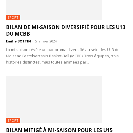
SPORT
BILAN DE MI-SAISON DIVERSIFIÉ POUR LES U13
DU MCBB
Emilie BOTTIN
-
5 janvier 2024
La mi-saison révèle un panorama diversifié au sein des U13 du
Moissac Castelsarrasin Basket-Ball (MCBB). Trois équipes, trois
histoires distinctes, mais toutes animées par...
SPORT
BILAN MITIGÉ À MI-SAISON POUR LES U15