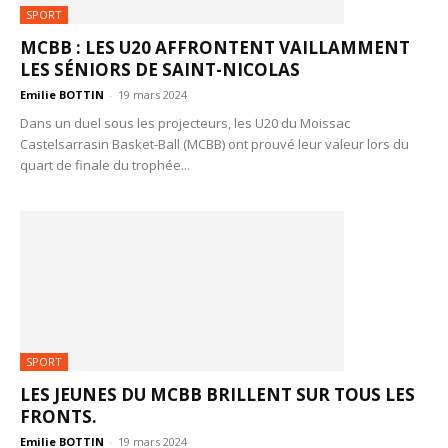
SPORT
MCBB : LES U20 AFFRONTENT VAILLAMMENT
LES SÉNIORS DE SAINT-NICOLAS
Emilie BOTTIN
-
19 mars 2024
Dans un duel sous les projecteurs, les U20 du Moissac
Castelsarrasin Basket-Ball (MCBB) ont prouvé leur valeur lors du
quart de finale du trophée...
SPORT
LES JEUNES DU MCBB BRILLENT SUR TOUS LES
FRONTS.
Emilie BOTTIN
-
19 mars 2024