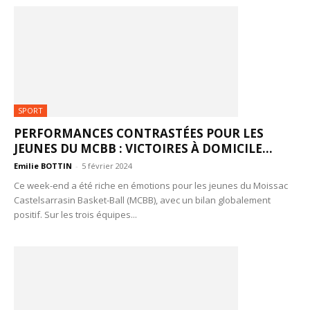
SPORT
PERFORMANCES CONTRASTÉES POUR LES
JEUNES DU MCBB : VICTOIRES À DOMICILE...
Emilie BOTTIN
-
5 février 2024
Ce week-end a été riche en émotions pour les jeunes du Moissac
Castelsarrasin Basket-Ball (MCBB), avec un bilan globalement
positif. Sur les trois équipes...