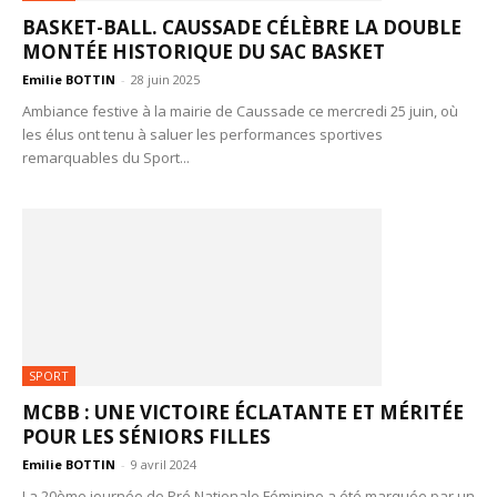
BASKET-BALL. CAUSSADE CÉLÈBRE LA DOUBLE
MONTÉE HISTORIQUE DU SAC BASKET
Emilie BOTTIN
-
28 juin 2025
Ambiance festive à la mairie de Caussade ce mercredi 25 juin, où
les élus ont tenu à saluer les performances sportives
remarquables du Sport...
SPORT
MCBB : UNE VICTOIRE ÉCLATANTE ET MÉRITÉE
POUR LES SÉNIORS FILLES
Emilie BOTTIN
-
9 avril 2024
La 20ème journée de Pré Nationale Féminine a été marquée par un