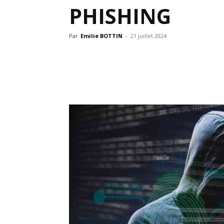
PHISHING
Par
Emilie BOTTIN
-
21 juillet 2024
Partager