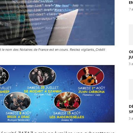
E
7 
 le nom des Notaires de France est en cours. Restez vigilants_Crédit
O
J
3 
D
S
3 