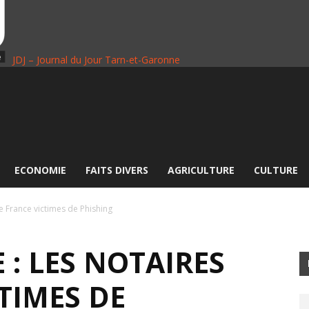
JDJ – Journal du Jour Tarn-et-Garonne
ECONOMIE
FAITS DIVERS
AGRICULTURE
CULTURE
e France victimes de Phishing
: LES NOTAIRES
TIMES DE