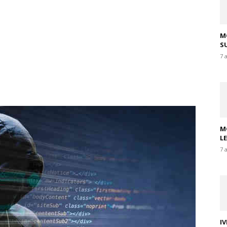
M
SU
7 
M
L
7 
I