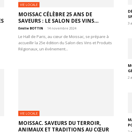
VIE LOCALE
D
MOISSAC CÉLÈBRE 25 ANS DE
S
ES
SAVEURS : LE SALON DES VINS...
3 
Emilie BOTTIN
-
14 novembre 2024
Le Hall de Paris, au cœur de Moissac, se prépare à
accueillir la 25e édition du Salon des Vins et Produits
Régionaux, un événement...
M
G
2 
VIE LOCALE
M
MOISSAC. SAVEURS DU TERROIR,
P
ANIMAUX ET TRADITIONS AU CŒUR
2 