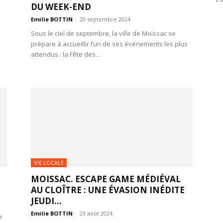
DU WEEK-END
Emilie BOTTIN
-
20 septembre 2024
Sous le ciel de septembre, la ville de Moissac se
prépare à accueillir l’un de ses événements les plus
attendus : la Fête des...
VIE LOCALE
MOISSAC. ESCAPE GAME MÉDIÉVAL
AU CLOÎTRE : UNE ÉVASION INÉDITE
JEUDI...
Emilie BOTTIN
-
23 août 2024
e