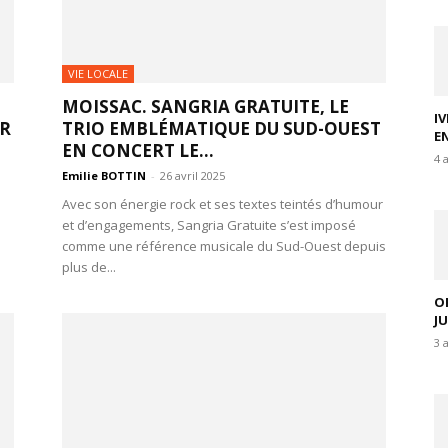
VIE LOCALE
MOISSAC. SANGRIA GRATUITE, LE
I
UR
TRIO EMBLÉMATIQUE DU SUD-OUEST
E
EN CONCERT LE...
4 
Emilie BOTTIN
-
26 avril 2025
Avec son énergie rock et ses textes teintés d’humour
et d’engagements, Sangria Gratuite s’est imposé
comme une référence musicale du Sud-Ouest depuis
plus de...
O
J
3 