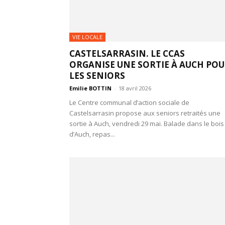
VIE LOCALE
CASTELSARRASIN. LE CCAS
ORGANISE UNE SORTIE À AUCH PO
LES SENIORS
Emilie BOTTIN
-
18 avril 2026
Le Centre communal d’action sociale de
Castelsarrasin propose aux seniors retraités une
sortie à Auch, vendredi 29 mai. Balade dans le bois
d’Auch, repas...