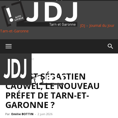
JDJ – Journal du Jour
Tarn-et-Garonne
Accueil
Politique
POLITIQUE
QUI EST SÉBASTIEN
CAUWEL, LE NOUVEAU
PRÉFET DE TARN-ET-
GARONNE ?
Par
Emilie BOTTIN
-
2 juin 2026