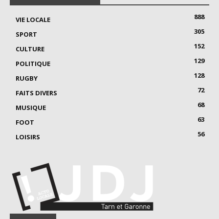
888
VIE LOCALE
305
SPORT
152
CULTURE
129
POLITIQUE
128
RUGBY
72
FAITS DIVERS
68
MUSIQUE
63
FOOT
56
LOISIRS