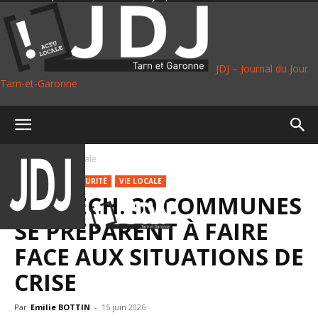
JDJ – Journal du Jour
Tarn-et-Garonne
Accueil
Vie Locale
POLITIQUE
SÉCURITÉ
VIE LOCALE
GOLFECH. 30 COMMUNES
SE PRÉPARENT À FAIRE
FACE AUX SITUATIONS DE
CRISE
Par
Emilie BOTTIN
-
15 juin 2026