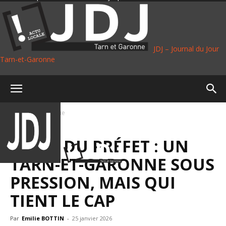
JDJ – Journal du Jour
Tarn-et-Garonne
Accueil
Politique
POLITIQUE
VŒUX DU PRÉFET : UN
TARN-ET-GARONNE SOUS
PRESSION, MAIS QUI
TIENT LE CAP
Par
Emilie BOTTIN
-
25 janvier 2026