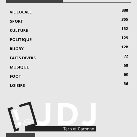
888
VIE LOCALE
305
SPORT
152
CULTURE
129
POLITIQUE
128
RUGBY
72
FAITS DIVERS
68
MUSIQUE
63
FOOT
56
LOISIRS