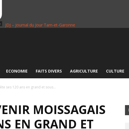
JDJ – Journal du Jour Tarn-et-Garonne
ECONOMIE
FAITS DIVERS
AGRICULTURE
CULTURE
ête ses 120 ans en grand et sous...
VENIR MOISSAGAIS
ANS EN GRAND ET