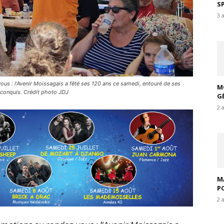
S
3 
ous : l’Avenir Moissagais a fêté ses 120 ans ce samedi, entouré de ses
M
c conquis. Crédit photo JDJ
G
2 
M
P
2 