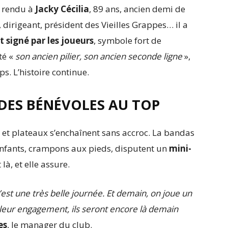
e rendu à
Jacky Cécilia
, 89 ans, ancien demi de
 dirigeant, président des Vieilles Grappes… il a
t signé par les joueurs
, symbole fort de
té «
son ancien pilier, son ancien seconde ligne
»,
. L’histoire continue.
 DES BÉNÉVOLES AU TOP
tes et plateaux s’enchaînent sans accroc. La bandas
enfants, crampons aux pieds, disputent un
mini-
là, et elle assure.
’est une très belle journée. Et demain, on joue un
 leur engagement, ils seront encore là demain
es
, le manager du club.