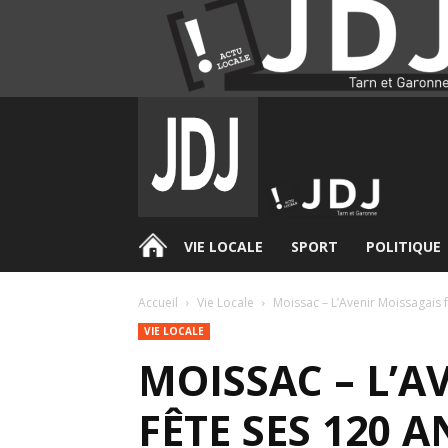
.
VIE LOCALE
SPORT
POLITIQUE
Accueil
Vie Locale
Moissac – L’Avenir Moissagais f
VIE LOCALE
MOISSAC – L’A
FÊTE SES 120 