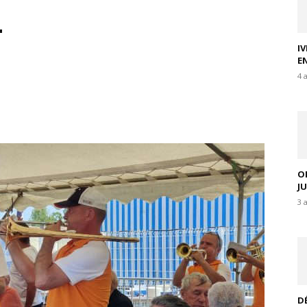
L
I
E
4 
O
J
3 
D