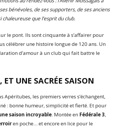
motions au rendez-vous : l’Avenir Moissagais a
ses bénévoles, de ses supporters, de ses anciens
i chaleureuse que l’esprit du club.
r le pont. Ils sont cinquante à s’affairer pour
s célébrer une histoire longue de 120 ans. Un
laration d’amour à un club qui fait battre le
, ET UNE SACRÉE SAISON
s Apéritubes, les premiers verres s’échangent,
nné : bonne humeur, simplicité et fierté. Et pour
’une saison incroyable
. Montée en
Fédérale 3
,
rroir
en poche… et encore en lice pour le