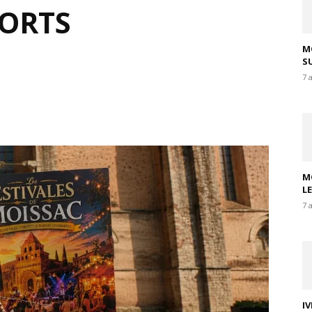
FORTS
M
SU
7 
M
L
7 
I