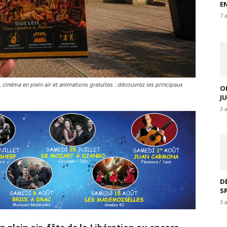
E
7 
cinéma en plein air et animations gratuites : découvrez les principaux
O
J
3 
D
S
3 