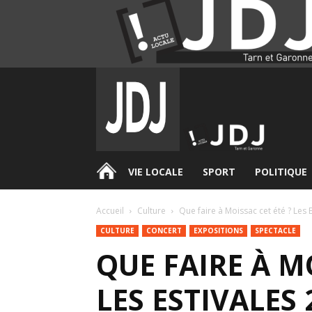
.
VIE LOCALE
SPORT
POLITIQUE
Accueil
Culture
Que faire à Moissac cet été ? Les E
CULTURE
CONCERT
EXPOSITIONS
SPECTACLE
QUE FAIRE À MO
LES ESTIVALES