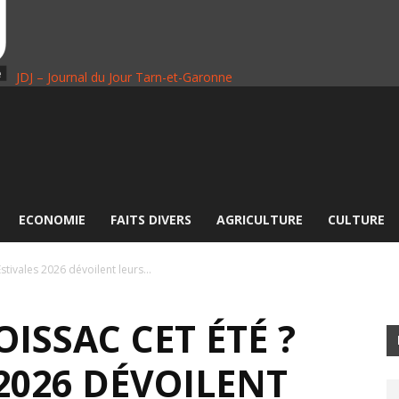
JDJ – Journal du Jour Tarn-et-Garonne
ECONOMIE
FAITS DIVERS
AGRICULTURE
CULTURE
stivales 2026 dévoilent leurs...
ISSAC CET ÉTÉ ?
 2026 DÉVOILENT