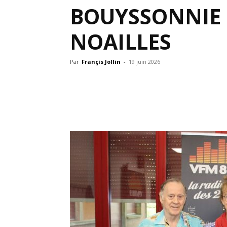
BOUYSSONNIE 
NOAILLES
Par
Françis Jollin
-
19 juin 2026
Partager