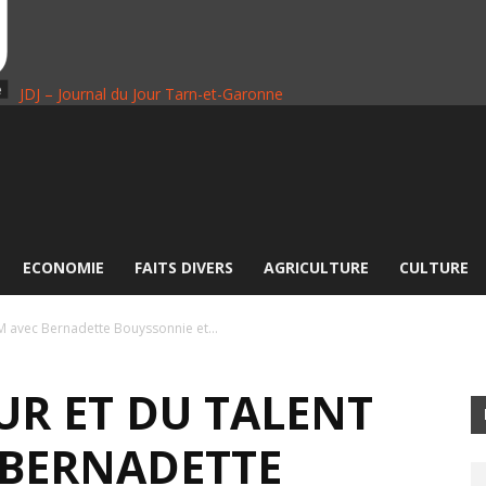
JDJ – Journal du Jour Tarn-et-Garonne
ECONOMIE
FAITS DIVERS
AGRICULTURE
CULTURE
VFM avec Bernadette Bouyssonnie et...
EUR ET DU TALENT
 BERNADETTE