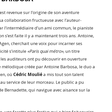
st revenue sur l’origine de son aventure
sa collaboration fructueuse avec l’auteur-
par l’intermédiaire d’un ami commun, le pianiste
n s’est faite il y a maintenant trois ans. Antoine,
Agen, cherchait une voix pour incarner ses
cité s’intitule
«Paris quai métro»
, un titre
 les auditeurs ont pu découvrir en ouverture
re mélodique créée par Antoine Barbosa, le duo a
en, où
Cédric Moulié
a mis tout son talent
au service de leur morceau.​ Le public a pu
de Bernadette, qui navigue avec aisance sur la
 une facette plus festive qui a bien fait sourire