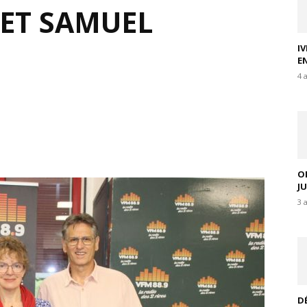
ET SAMUEL
I
E
4 
O
J
3 
D