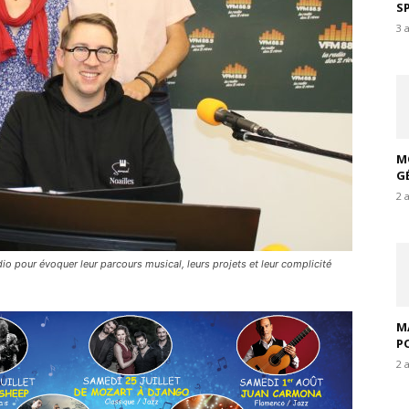
S
3 
M
G
2 
io pour évoquer leur parcours musical, leurs projets et leur complicité
M
P
2 