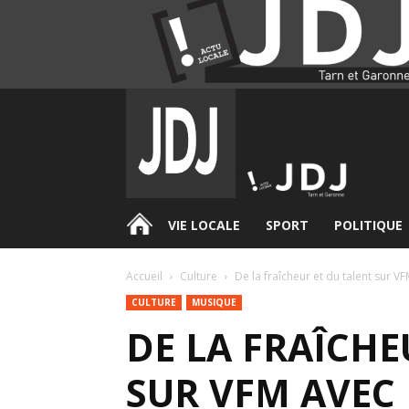
.
VIE LOCALE
SPORT
POLITIQUE
Accueil
Culture
​De la fraîcheur et du talent sur 
CULTURE
MUSIQUE
​DE LA FRAÎCH
SUR VFM AVEC