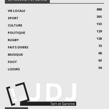
888
VIE LOCALE
305
SPORT
153
CULTURE
129
POLITIQUE
128
RUGBY
73
FAITS DIVERS
68
MUSIQUE
63
FOOT
56
LOISIRS