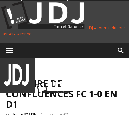
JDJ – Journal du Jour
Tarn-et-Garonne
Accueil
Sport
SPORT
FOOT
VICTOIRE DE
CONFLUENCES FC 1-0 EN
D1
Par
Emilie BOTTIN
-
10 novembre 2023