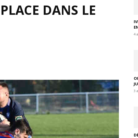
 PLACE DANS LE
I
E
4 
O
J
3 
D