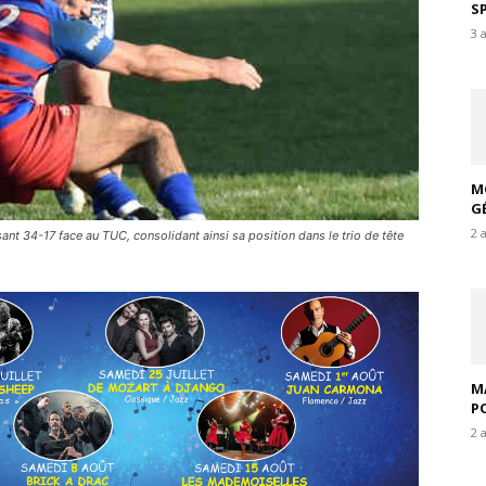
S
3 
M
G
2 
nt 34-17 face au TUC, consolidant ainsi sa position dans le trio de tête
M
P
2 