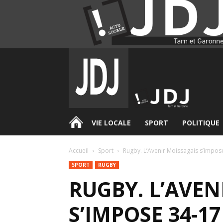
.
VIE LOCALE
SPORT
POLITIQUE
Accueil
Sport
Rugby. L’Avenir Moissagais s’impose
SPORT
RUGBY
RUGBY. L’AVEN
S’IMPOSE 34-17