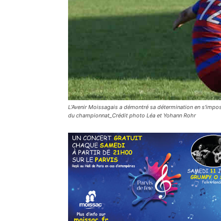
L’Avenir Moissagais a démontré sa détermination en s'imposa
du championnat_Crédit photo Léa et Yohann Rohr