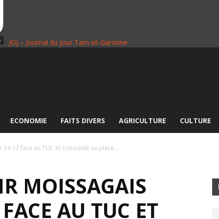
JDJ – Journal du Jour Tarn-et-Garonne
ECONOMIE
FAITS DIVERS
AGRICULTURE
CULTURE
 34-17 face au TUC et consolide sa place...
IR MOISSAGAIS
 FACE AU TUC ET