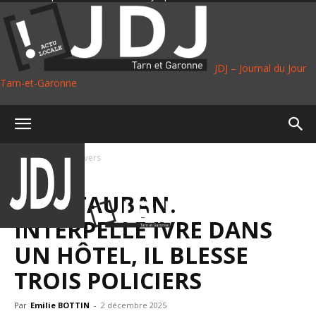
JDJ – Journal du Jour
Tarn-et-Garonne
Accueil
Faits divers
FAITS DIVERS
MONTAUBAN.
INTERPELLÉ IVRE DANS
UN HÔTEL, IL BLESSE
TROIS POLICIERS
Par
Emilie BOTTIN
-
2 décembre 2025