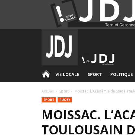
.
VIE LOCALE
SPORT
POLITIQUE
Accueil
Sport
Moissac. L’Académie du Stade Toulo
SPORT
RUGBY
MOISSAC. L’AC
TOULOUSAIN 