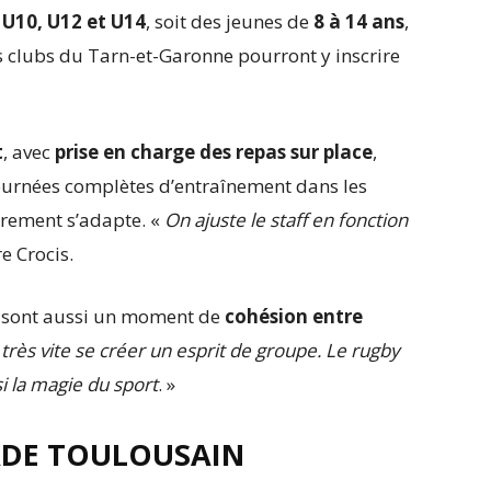
s
U10, U12 et U14
, soit des jeunes de
8 à 14 ans
,
s clubs du Tarn-et-Garonne pourront y inscrire
t
, avec
prise en charge des repas sur place
,
journées complètes d’entraînement dans les
adrement s’adapte. «
On ajuste le staff en fonction
e Crocis.
rs sont aussi un moment de
cohésion entre
 très vite se créer un esprit de groupe. Le rugby
i la magie du sport
. »
ADE TOULOUSAIN