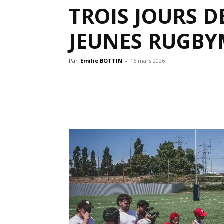
TROIS JOURS D
JEUNES RUGB
Par
Emilie BOTTIN
-
16 mars 2026
Partager