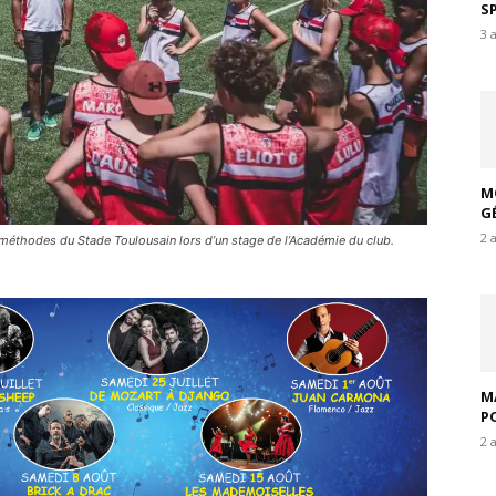
S
3 
M
G
2 
méthodes du Stade Toulousain lors d’un stage de l’Académie du club.
M
P
2 