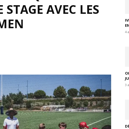
E STAGE AVEC LES
YMEN
I
E
4 
O
J
3 
D