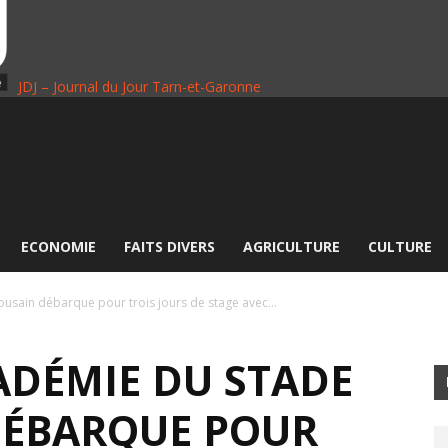
JDJ – Journal du Jour Tarn-et-Garonne
ECONOMIE
FAITS DIVERS
AGRICULTURE
CULTURE
usain débarque pour trois jours de stage avec...
ADÉMIE DU STADE
DÉBARQUE POUR