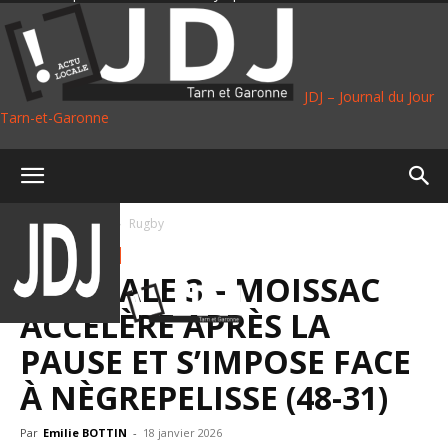
JDJ – Journal du Jour
Tarn-et-Garonne
Accueil
Sport
Rugby
SPORT
RUGBY
FÉDÉRALE 3 – MOISSAC
ACCÉLÈRE APRÈS LA
PAUSE ET S’IMPOSE FACE
À NÈGREPELISSE (48-31)
Par
Emilie BOTTIN
-
18 janvier 2026