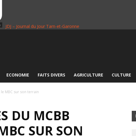
JDJ – Journal du Jour Tarn-et-Garonne
ECONOMIE
FAITS DIVERS
AGRICULTURE
CULTURE
le MBC sur son terrain
ES DU MCBB
MBC SUR SON