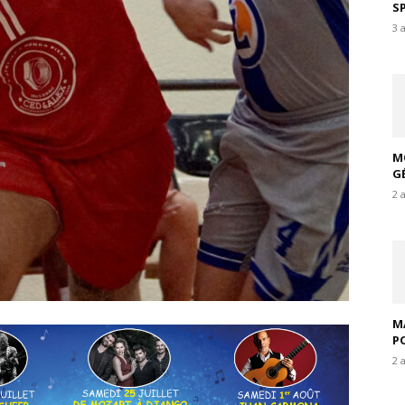
S
3 
M
G
2 
M
P
2 