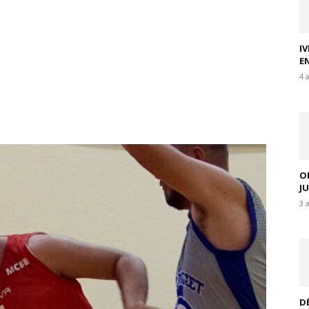
I
E
4 
O
J
3 
D