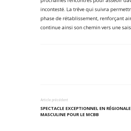
prochaines rencontres pour asseoir da
incontesté. La trêve qui suivra permett
phase de rétablissement, renforçant ain
continue ainsi son chemin vers une sai
Partager
Article précédent
SPECTACLE EXCEPTIONNEL EN RÉGIONALE
MASCULINE POUR LE MCBB