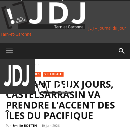
JDJ – Journal du Jour
Tarn-et-Garonne
Accueil
Vie Locale
CULTURE
SORTIES
VIE LOCALE
PENDANT DEUX JOURS,
CASTELSARRASIN VA
PRENDRE L’ACCENT DES
ÎLES DU PACIFIQUE
Par
Emilie BOTTIN
-
10 juin 2026