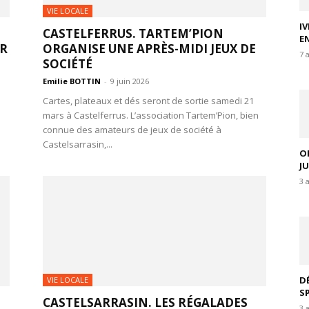
VIE LOCALE
I
CASTELFERRUS. TARTEM’PION
E
UR
ORGANISE UNE APRÈS-MIDI JEUX DE
7 
SOCIÉTÉ
Emilie BOTTIN
-
9 juin 2026
Cartes, plateaux et dés seront de sortie samedi 21
mars à Castelferrus. L’association Tartem’Pion, bien
connue des amateurs de jeux de société à
Castelsarrasin,...
O
J
3 
D
VIE LOCALE
S
CASTELSARRASIN. LES RÉGALADES
3 