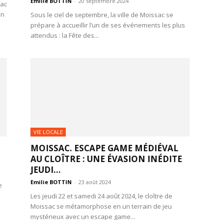
Emilie BOTTIN
-
20 septembre 2024
sac
en
Sous le ciel de septembre, la ville de Moissac se
prépare à accueillir l’un de ses événements les plus
attendus : la Fête des...
VIE LOCALE
MOISSAC. ESCAPE GAME MÉDIÉVAL
AU CLOÎTRE : UNE ÉVASION INÉDITE
JEUDI...
Emilie BOTTIN
-
23 août 2024
e
Les jeudi 22 et samedi 24 août 2024, le cloître de
Moissac se métamorphose en un terrain de jeu
mystérieux avec un escape game...