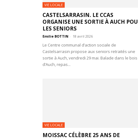
VIE LOCALE
CASTELSARRASIN. LE CCAS
ORGANISE UNE SORTIE À AUCH PO
LES SENIORS
Emilie BOTTIN
-
18 avril 2026
Le Centre communal d’action sociale de
Castelsarrasin propose aux seniors retraités une
sortie à Auch, vendredi 29 mai. Balade dans le bois
d’Auch, repas...
VIE LOCALE
MOISSAC CÉLÈBRE 25 ANS DE