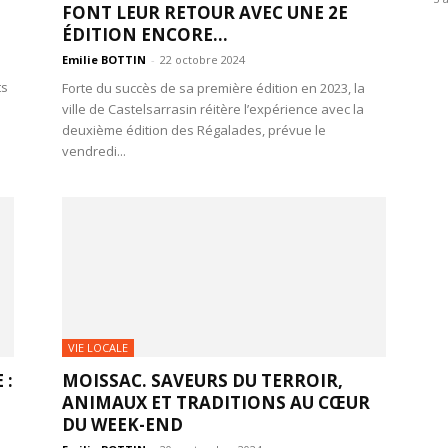
FONT LEUR RETOUR AVEC UNE 2E
ÉDITION ENCORE...
Emilie BOTTIN
-
22 octobre 2024
ts
Forte du succès de sa première édition en 2023, la
ville de Castelsarrasin réitère l’expérience avec la
deuxième édition des Régalades, prévue le
vendredi...
VIE LOCALE
 :
MOISSAC. SAVEURS DU TERROIR,
ANIMAUX ET TRADITIONS AU CŒUR
DU WEEK-END