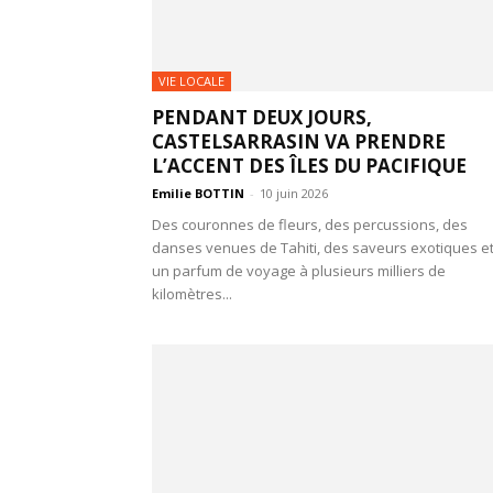
VIE LOCALE
PENDANT DEUX JOURS,
CASTELSARRASIN VA PRENDRE
L’ACCENT DES ÎLES DU PACIFIQUE
Emilie BOTTIN
-
10 juin 2026
Des couronnes de fleurs, des percussions, des
danses venues de Tahiti, des saveurs exotiques e
un parfum de voyage à plusieurs milliers de
kilomètres...