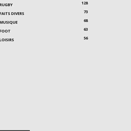
128
RUGBY
73
FAITS DIVERS
68
MUSIQUE
63
FOOT
56
LOISIRS