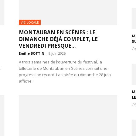
VIE LOCALE
MONTAUBAN EN SCÈNES : LE
M
DIMANCHE DÉJÀ COMPLET, LE
SU
VENDREDI PRESQUE...
7 
Emilie BOTTIN
-
9 juin 2026
À trois semaines de l'ouverture du festival, la
t
billetterie de Montauban en Scènes connaît une
progression record. La soirée du dimanche 28 juin
affiche...
M
L
7 