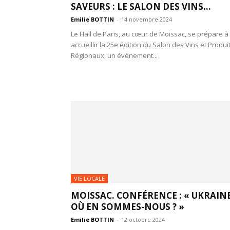
SAVEURS : LE SALON DES VINS...
Emilie BOTTIN
-
14 novembre 2024
Le Hall de Paris, au cœur de Moissac, se prépare à
accueillir la 25e édition du Salon des Vins et Produi
Régionaux, un événement...
VIE LOCALE
MOISSAC. CONFÉRENCE : « UKRAINE
OÙ EN SOMMES-NOUS ? »
Emilie BOTTIN
-
12 octobre 2024