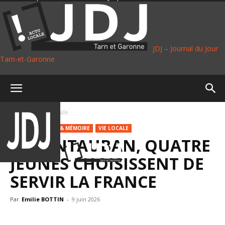
JDJ – Journal du Jour
Tarn-et-Garonne
Accueil
Vie Locale
PLUS
DÉFENSE & MÉMOIRE
VIE LOCALE
À MONTAUBAN, QUATRE
JEUNES CHOISISSENT DE
SERVIR LA FRANCE
Par
Emilie BOTTIN
-
9 juin 2026