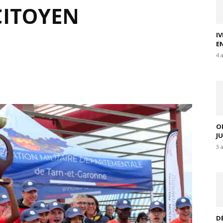
CITOYEN
I
E
4 
O
J
3 
D