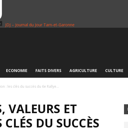
JDJ – Journal du Jour Tarn-et-Garonne
ECONOMIE
FAITS DIVERS
AGRICULTURE
CULTURE
on : les clés du succès du 6e Rallye...
S, VALEURS ET
S CLÉS DU SUCCÈS