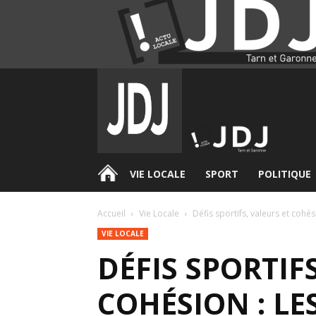
.
VIE LOCALE
SPORT
POLITIQUE
Accueil
Vie Locale
Défis sportifs, valeurs et cohési
VIE LOCALE
DÉFIS SPORTIF
COHÉSION : LE