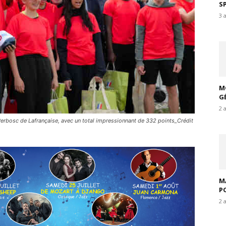
S
3 
M
G
2 
Perbosc de Lafrançaise, avec un total impressionnant de 332 points_Crédit
M
P
2 