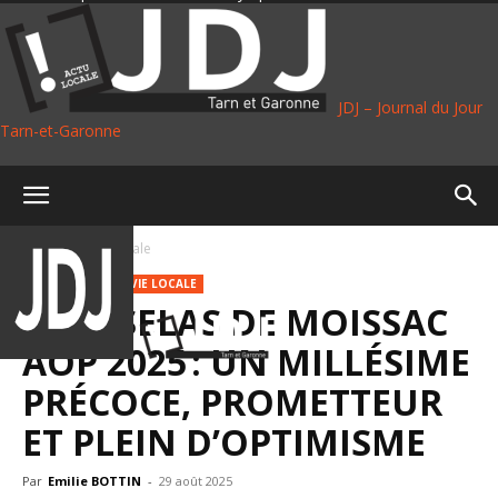
JDJ – Journal du Jour
Tarn-et-Garonne
Accueil
Vie Locale
AGRICULTURE
VIE LOCALE
CHASSELAS DE MOISSAC
AOP 2025 : UN MILLÉSIME
PRÉCOCE, PROMETTEUR
ET PLEIN D’OPTIMISME
Par
Emilie BOTTIN
-
29 août 2025