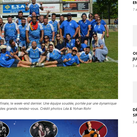
E
7 
O
J
3 
e finale, le week-end dernier. Une équipe soudée, portée par une dynamique
an des grands rendez-vous. Crédit photos Léa & Yohan Rohr
D
S
3 