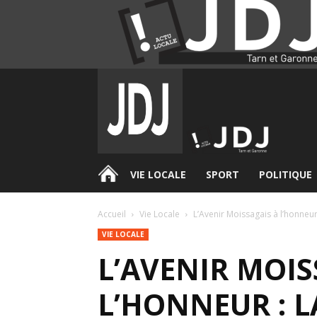
.
VIE LOCALE
SPORT
POLITIQUE
Accueil
Vie Locale
L’Avenir Moissagais à l’honneur 
VIE LOCALE
L’AVENIR MOIS
L’HONNEUR : L