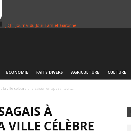
JDJ – Journal du Jour Tarn-et-Garonne
ECONOMIE
FAITS DIVERS
AGRICULTURE
CULTURE
: la ville célèbre une saison en apesanteur,...
SAGAIS À
A VILLE CÉLÈBRE