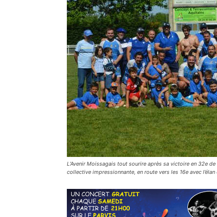
L’Avenir Moissagais tout sourire après sa victoire en 32e d
collective impressionnante, en route vers les 16e avec l’él