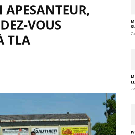
N APESANTEUR,
DEZ-VOUS
M
SU
7 
À TLA
M
L
7 
I