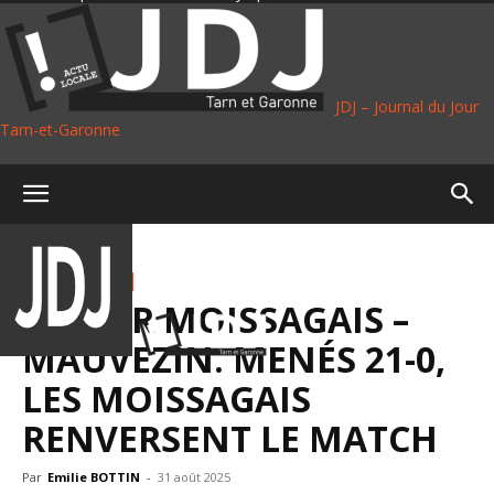
JDJ – Journal du Jour
Tarn-et-Garonne
Accueil
Sport
SPORT
RUGBY
AVENIR MOISSAGAIS –
MAUVEZIN. MENÉS 21-0,
LES MOISSAGAIS
RENVERSENT LE MATCH
Par
Emilie BOTTIN
-
31 août 2025