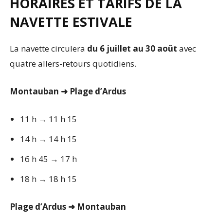
HORAIRES ET TARIFS DE LA
NAVETTE ESTIVALE
La navette circulera
du 6 juillet au 30 août
avec
quatre allers-retours quotidiens.
Montauban
➜ Plage d’Ardus
11 h → 11 h 15
14 h → 14 h 15
16 h 45 → 17 h
18 h → 18 h 15
Plage d’Ardus
➜ Montauban