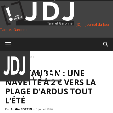
JDJ – Journal du Jour
Tarn-et-Garonne
Accueil
Vie Locale
VIE LOCALE
MONTAUBAN : UNE
NAVETTE À 2 € VERS LA
PLAGE D’ARDUS TOUT
L’ÉTÉ
Par
Emilie BOTTIN
-
3 juillet 2026