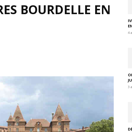
RES BOURDELLE EN
I
E
4 
O
J
3 
D