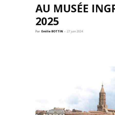
AU MUSÉE ING
2025
Par
Emilie BOTTIN
-
27 juin 2024
Partager