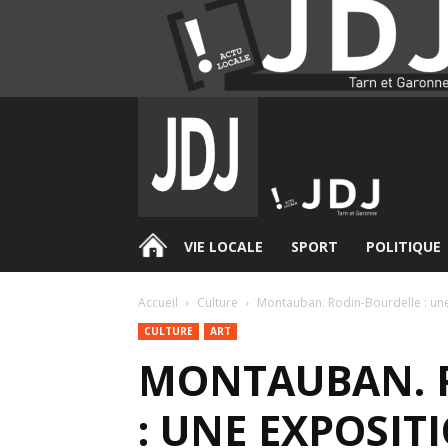
.
VIE LOCALE
SPORT
POLITIQUE
Accueil
Culture
Montauban. Rodin-Bourdelle : un
CULTURE
ART
MONTAUBAN. 
: UNE EXPOSI