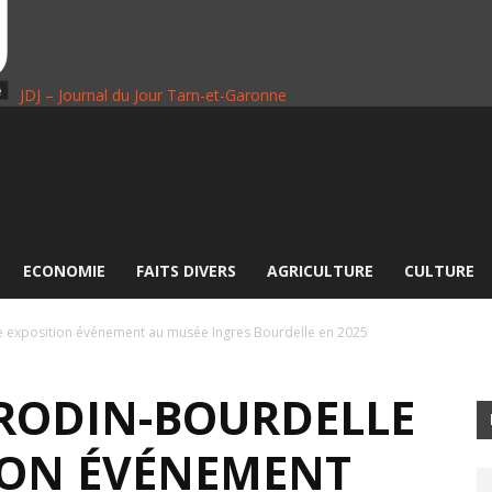
JDJ – Journal du Jour Tarn-et-Garonne
ECONOMIE
FAITS DIVERS
AGRICULTURE
CULTURE
e exposition événement au musée Ingres Bourdelle en 2025
RODIN-BOURDELLE
TION ÉVÉNEMENT