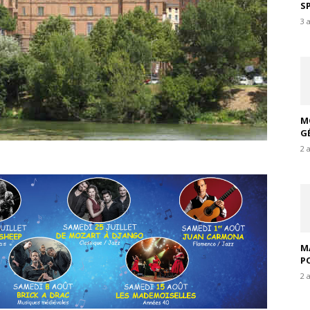
S
3 
M
G
2 
M
P
2 