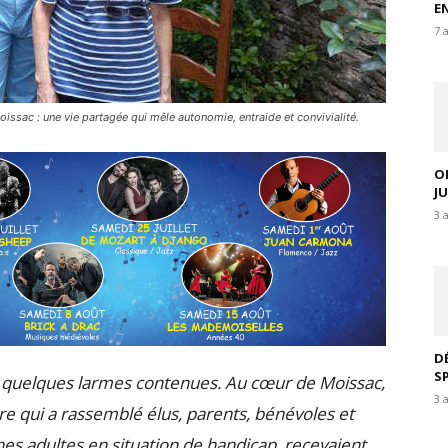
E
7 
oissac : une vie partagée qui mêle autonomie, entraide et convivialité.
O
J
3 
D
S
, quelques larmes contenues. Au cœur de Moissac,
3 
re qui a rassemblé élus, parents, bénévoles et
unes adultes en situation de handicap, recevaient