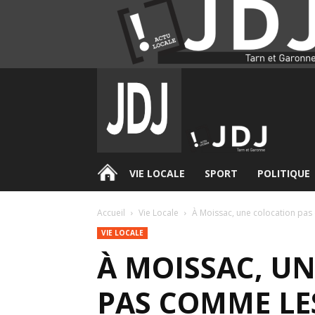
.
VIE LOCALE
SPORT
POLITIQUE
Accueil
Vie Locale
À Moissac, une colocation pas
VIE LOCALE
À MOISSAC, U
PAS COMME LE