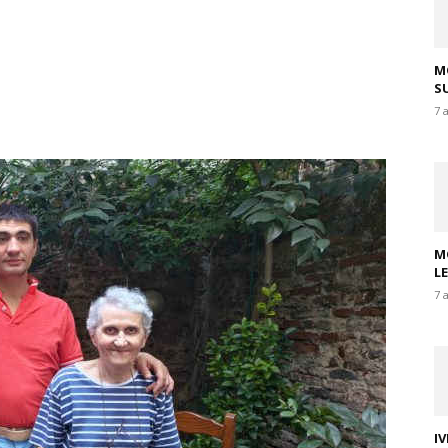
M
SU
7 
M
L
7 
I