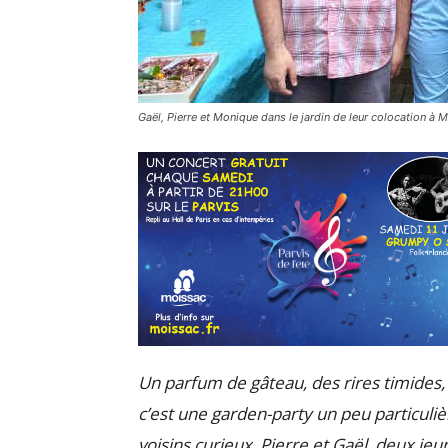
Gaël, Pierre et Monique dans le jardin de leur colocation à M
Un parfum de gâteau, des rires timides
c’est une garden-party un peu particuliè
voisins curieux. Pierre et Gaël, deux je