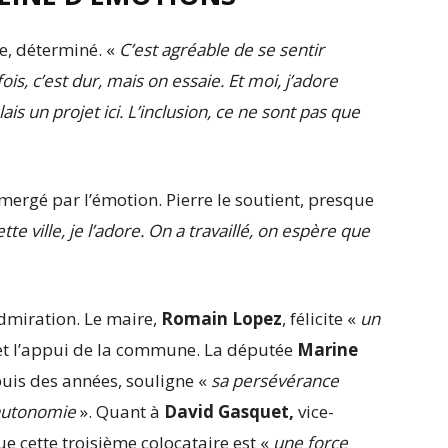
le, déterminé. «
C’est agréable de se sentir
s, c’est dur, mais on essaie. Et moi, j’adore
ulais un projet ici. L’inclusion, ce ne sont pas que
bmergé par l’émotion. Pierre le soutient, presque
tte ville, je l’adore. On a travaillé, on espère que
admiration. Le maire,
Romain Lopez
, félicite «
un
et l’appui de la commune. La députée
Marine
puis des années, souligne «
sa persévérance
’autonomie
». Quant à
David Gasquet,
vice-
que cette troisième colocataire est «
une force