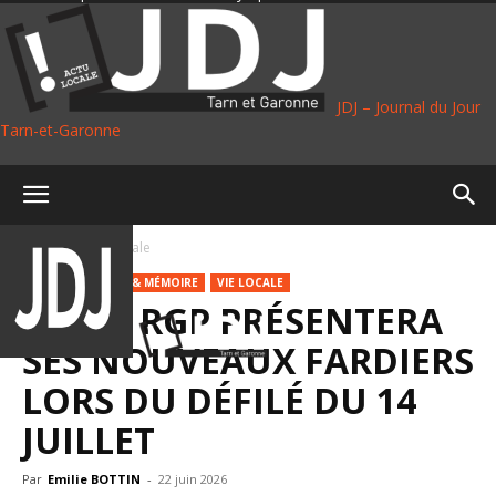
JDJ – Journal du Jour
Tarn-et-Garonne
Accueil
Vie Locale
PLUS
DÉFENSE & MÉMOIRE
VIE LOCALE
LE 17E RGP PRÉSENTERA
SES NOUVEAUX FARDIERS
LORS DU DÉFILÉ DU 14
JUILLET
Par
Emilie BOTTIN
-
22 juin 2026