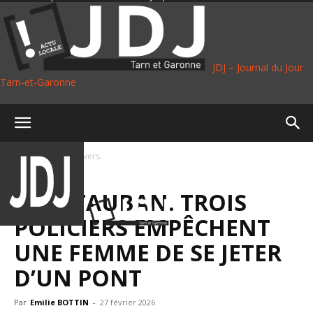
JDJ – Journal du Jour
Tarn-et-Garonne
Accueil
Faits divers
FAITS DIVERS
MONTAUBAN. TROIS
POLICIERS EMPÊCHENT
UNE FEMME DE SE JETER
D’UN PONT
Par
Emilie BOTTIN
-
27 février 2026