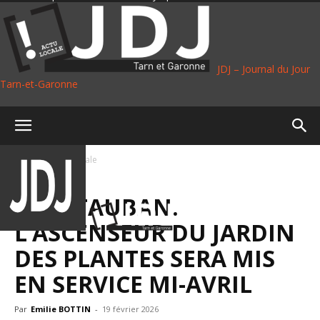
JDJ – Journal du Jour
Tarn-et-Garonne
Accueil
Vie Locale
VIE LOCALE
MONTAUBAN.
L’ASCENSEUR DU JARDIN
DES PLANTES SERA MIS
EN SERVICE MI-AVRIL
Par
Emilie BOTTIN
-
19 février 2026