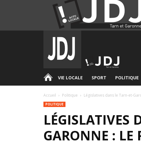
.
VIE LOCALE
SPORT
POLITIQUE
Accueil
Politique
Législatives dans le Tarn-et-Garo
POLITIQUE
LÉGISLATIVES 
GARONNE : LE 