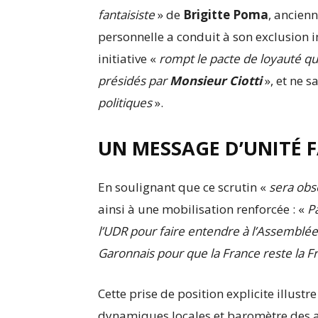
fantaisiste
» de
Brigitte Poma
, ancien
personnelle a conduit à son exclusion i
initiative «
rompt le pacte de loyauté que
présidés par
Monsieur Ciotti
», et ne 
politiques
».
UN MESSAGE D’UNITÉ 
En soulignant que ce scrutin «
sera obs
ainsi à une mobilisation renforcée : «
P
l’UDR pour faire entendre à l’Assemblée 
Garonnais pour que la France reste la F
Cette prise de position explicite illustre 
dynamiques locales et baromètre des al