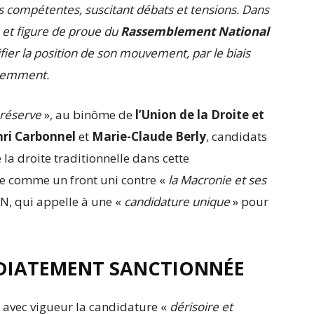
tés compétentes, suscitant débats et tensions. Dans
 et figure de proue du
Rassemblement National
fier la position de son mouvement, par le biais
écemment.
 réserve
», au binôme de
l’Union de la Droite et
nri Carbonnel
et
Marie-Claude Berly
, candidats
la droite traditionnelle dans cette
tée comme un front uni contre «
la Macronie et ses
RN, qui appelle à une «
candidature unique
» pour
ÉDIATEMENT SANCTIONNÉE
avec vigueur la candidature «
dérisoire et