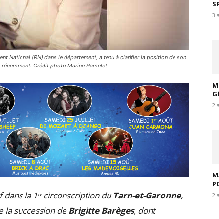
S
3 
 National (RN) dans le département, a tenu à clarifier la position de son
é récemment. Crédit photo Marine Hamelet
M
G
2 
M
P
 dans la 1ʳᵉ circonscription du
Tarn-et-Garonne
,
2 
de la succession de
Brigitte Barèges
, dont