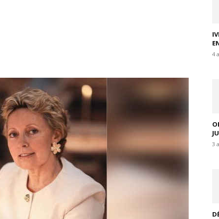
I
E
4 
O
J
3 
D