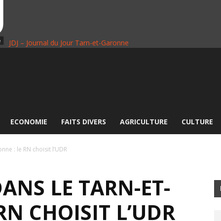
JDJ – Journal du Jour Tarn-et-Garonne
ECONOMIE
FAITS DIVERS
AGRICULTURE
CULTURE
nne : le RN choisit l’UDR
DANS LE TARN-ET-
RN CHOISIT L’UDR