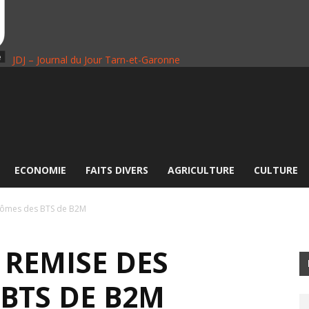
JDJ – Journal du Jour Tarn-et-Garonne
ECONOMIE
FAITS DIVERS
AGRICULTURE
CULTURE
lômes des BTS de B2M
 REMISE DES
 BTS DE B2M