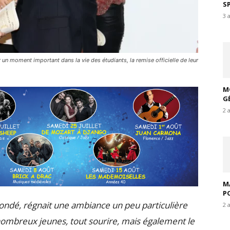
S
3 
ur un moment important dans la vie des étudiants, la remise officielle de leur
M
G
2 
M
P
ondé, régnait une ambiance un peu particulière
2 
e nombreux jeunes, tout sourire, mais également le