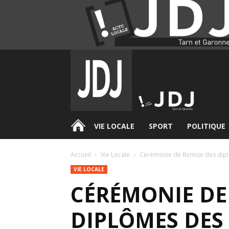
.
VIE LOCALE
SPORT
POLITIQUE
Accueil
Vie Locale
Cérémonie de Remise des dip
VIE LOCALE
CÉRÉMONIE DE
DIPLÔMES DES