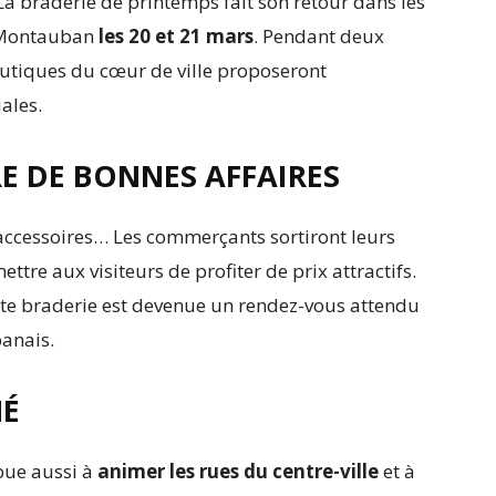
La braderie de printemps fait son retour dans les
e Montauban
les 20 et 21 mars
. Pendant deux
outiques du cœur de ville proposeront
ales.
E DE BONNES AFFAIRES
accessoires… Les commerçants sortiront leurs
tre aux visiteurs de profiter de prix attractifs.
tte braderie est devenue un rendez-vous attendu
anais.
MÉ
bue aussi à
animer les rues du centre-ville
et à