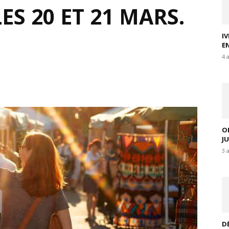
ES 20 ET 21 MARS.
I
E
4 
O
J
3 
D