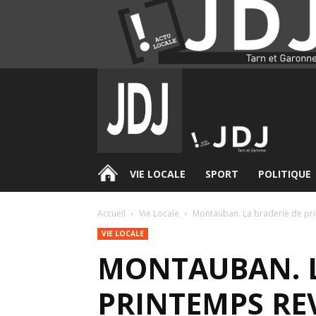
.
VIE LOCALE
SPORT
POLITIQUE
Accueil
Vie Locale
Montauban. La braderie de print
VIE LOCALE
MONTAUBAN. L
PRINTEMPS RE