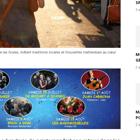
S
3 
e les foules, mêlant traditions locales et trouvailles inattendues au cœur
M
G
2 
M
P
2 