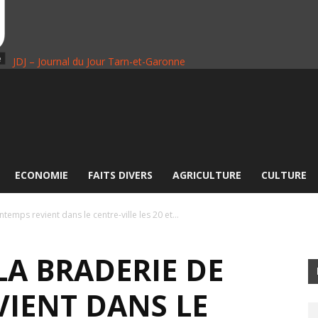
JDJ – Journal du Jour Tarn-et-Garonne
ECONOMIE
FAITS DIVERS
AGRICULTURE
CULTURE
emps revient dans le centre-ville les 20 et...
A BRADERIE DE
VIENT DANS LE